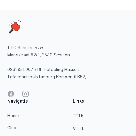
Footer
TTC Schulen vzw.
Manestraat 82/3, 3540 Schulen
0831.851.907 / RPR afdeling Hasselt
Tafeltennisclub Limburg Kempen (LK52)
Facebook
Instagram
Navigatie
Links
Home
TTLK
Club
VTTL