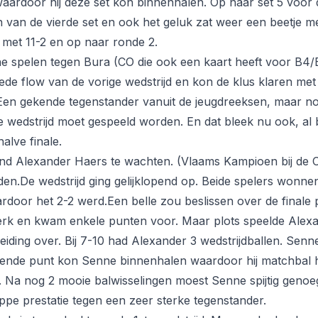
 waardoor hij deze set kon binnenhalen. Op naar set 5 voor 
an van de vierde set en ook het geluk zat weer een beetje 
n met 11-2 en op naar ronde 2.
e spelen tegen Bura (CO die ook een kaart heeft voor B4/
goede flow van de vorige wedstrijd en kon de klus klaren me
d. Een gekende tegenstander vanuit de jeugdreeksen, maar n
wedstrijd moet gespeeld worden. En dat bleek nu ook, al bi
alve finale.
tond Alexander Haers te wachten. (Vlaams Kampioen bij de 
n.De wedstrijd ging gelijklopend op. Beide spelers wonne
aardoor het 2-2 werd.Een belle zou beslissen over de finale p
rk en kwam enkele punten voor. Maar plots speelde Alexa
eiding over. Bij 7-10 had Alexander 3 wedstrijdballen. Sen
gende punt kon Senne binnenhalen waardoor hij matchbal h
n. Na nog 2 mooie balwisselingen moest Senne spijtig genoe
ppe prestatie tegen een zeer sterke tegenstander.