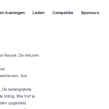
ven trainingen
Leden
Competitie
Sponsors
La-Neuve. De kleuren
mse
deelnemen, dus
 De belangrijkste
 loting. Wie tref je
rden opgesteld.