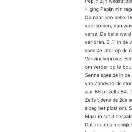
Pepijn zijn wedstrijd
4 ging Pepijn zijn te
Op naar een belle. D
voorkomen, dan was 
versa. De belle werd 
verloren. 9-11 in de 
speelde later op de d
Vanvinckenroye) Een 
om verder op te bo
Senne speelde in de 
van Zandvoorde ston
jaar B6 of zelfs B4. D
Zelfs tijdens de 2de
sloeg het plots om. 
Maar in set 3 herpak
Dat zou dus moeilijk