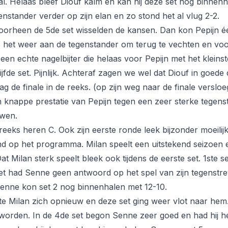
bal. Helaas bleef Diouf kalm en kan hij deze set nog binnen
genstander verder op zijn elan en zo stond het al vlug 2-2.
oorheen de 5de set wisselden de kansen. Dan kon Pepijn é
het weer aan de tegenstander om terug te vechten en voo
een echte nagelbijter die helaas voor Pepijn met het kleins
vijfde set. Pijnlijk. Achteraf zagen we wel dat Diouf in goede
ag de finale in de reeks. (op zijn weg naar de finale versloe
knappe prestatie van Pepijn tegen een zeer sterke tegenst
uwen.
reeks heren C. Ook zijn eerste ronde leek bijzonder moeilij
d op het programma. Milan speelt een uitstekend seizoen 
at Milan sterk speelt bleek ook tijdens de eerste set. 1ste s
 set had Senne geen antwoord op het spel van zijn tegenstr
Senne kon set 2 nog binnenhalen met 12-10.
te Milan zich opnieuw en deze set ging weer vlot naar hem.
 worden. In de 4de set begon Senne zeer goed en had hij h