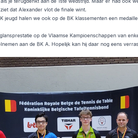
 als je terugdenkt aan de 1ste wedstrijd. Maar er had ook w
ziet dat Alexander vlot de finale wint.
K jeugd halen we ook op de BK klassementen een medaille. D
n glansprestatie op de Vlaamse Kampioenschappen van enk
nemen aan de BK A. Hopelijk kan hij daar nog eens verras