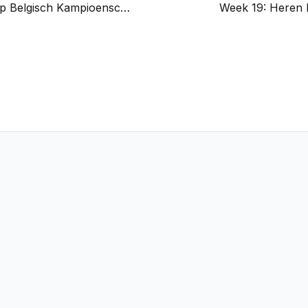
Pepijn in actie op Belgisch Kampioenschap Heren A
Week 19: Heren B