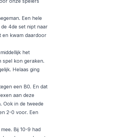
voor onze spelers
aegeman. Een hele
 de 4de set nipt naar
rt en kwam daardoor
iddellijk het
n spel kon geraken.
elijk. Helaas ging
 tegen een B0. En dat
lexen aan deze
en. Ook in de tweede
 en 2-0 voor. Een
 mee. Bij 10-9 had