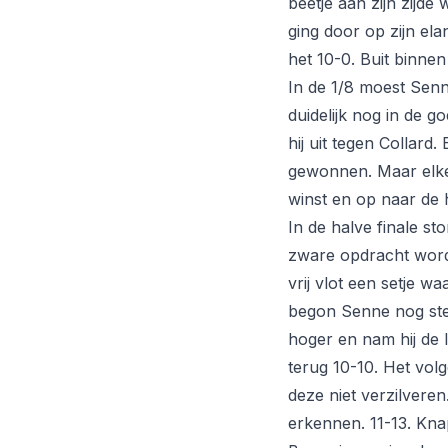
beetje aan zijn zijde
ging door op zijn el
het 10-0. Buit binne
In de 1/8 moest Senn
duidelijk nog in de 
hij uit tegen Collar
gewonnen. Maar elke 
winst en op naar de h
In de halve finale s
zware opdracht worde
vrij vlot een setje w
begon Senne nog ste
hoger en nam hij de l
terug 10-10. Het vol
deze niet verzilvere
erkennen. 11-13. Kna