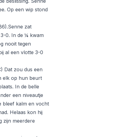
de beslissing. Senne
mee. Op een wip stond
B6).Senne zat
t 3-0. In de ¼ kwam
og nooit tegen
j al een vlotte 3-0
C) Dat zou dus een
n elk op hun beurt
laats. In de belle
nder een niveautje
ne bleef kalm en vocht
ad. Helaas kon hij
g zijn meerdere