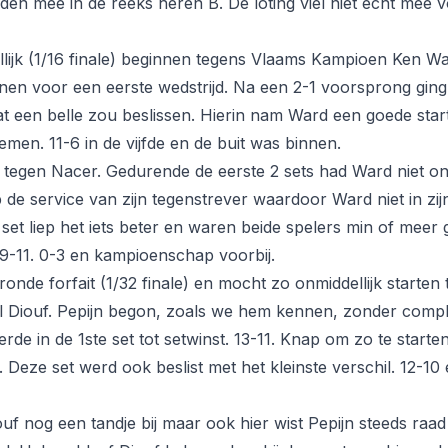
den mee in de reeks heren B. De loting viel niet echt mee 
lijk (1/16 finale) beginnen tegens Vlaams Kampioen Ken W
nen voor een eerste wedstrijd. Na een 2-1 voorsprong ging
t een belle zou beslissen. Hierin nam Ward een goede sta
emen. 11-6 in de vijfde en de buit was binnen.
e tegen Nacer. Gedurende de eerste 2 sets had Ward niet onm
de service van zijn tegenstrever waardoor Ward niet in zij
 set liep het iets beter en waren beide spelers min of meer g
9-11. 0-3 en kampioenschap voorbij.
ronde forfait (1/32 finale) en mocht zo onmiddellijk starten
nl Diouf. Pepijn begon, zoals we hem kennen, zonder comp
eerde in de 1ste set tot setwinst. 13-11. Knap om zo te start
d. Deze set werd ook beslist met het kleinste verschil. 12-10
ouf nog een tandje bij maar ook hier wist Pepijn steeds raad