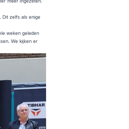
eer meer ingezeten.
it zelfs als enige
ele weken geleden
sen. We kijken er