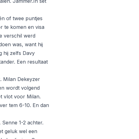
halen. Jammer.In set
én of twee puntjes
r te komen en visa
te verschil werd
 doen was, want hij
g hij zelfs Davy
ander. Een resultaat
k. Milan Dekeyzer
en wordt volgend
et vlot voor Milan.
ever tem 6-10. En dan
 Senne 1-2 achter.
et geluk wel een