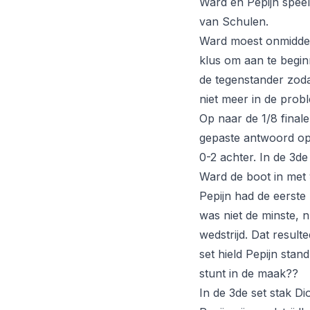
Ward en Pepijn speel
van Schulen.
Ward moest onmiddel
klus om aan te begin
de tegenstander zoda
niet meer in de probl
Op naar de 1/8 final
gepaste antwoord op 
0-2 achter. In de 3de
Ward de boot in met 
Pepijn had de eerste 
was niet de minste, 
wedstrijd. Dat result
set hield Pepijn stan
stunt in de maak??
In de 3de set stak Di