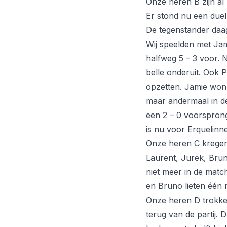
Onze heren B zijn al 
Er stond nu een duel
De tegenstander daag
Wij speelden met Jam
halfweg 5 – 3 voor. 
belle onderuit. Ook 
opzetten. Jamie won 
maar andermaal in de
een 2 – 0 voorsprong 
is nu voor Erquelinne
Onze heren C kregen
Laurent, Jurek, Bru
niet meer in de match
en Bruno lieten één m
Onze heren D trokke
terug van de partij.