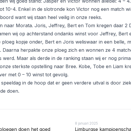
elden wij goed stand: Jasper en Victor wonnen allebei: 4 – 4.
it tot 10-4. Enkel in de slotronde kon Victor nog een match wi
ord want wij staan heel veilig in onze reeks.
 naar Morata. Joris, Jeffrey, Bert en Tom kregen daar 2 
amen wij op achterstand ondanks winst voor Jeffrey, Bert en
 ploeg kopje onder, Bert en Joris weliswaar in een belle, 
. Daarna herpakte onze ploeg zich en wonnen ze 4 matchen
s werd. Maar als derde in de ranking staan wij er nog prima
onze sterkste opstelling naar Bree. Kobe, Tobe en Liam kr
er met 0 – 10 winst tot gevolg.
speeldag in de hoop dat er geen verdere uitval is door zie
nde doen.
8 januari 2025
ploegen doen het goed