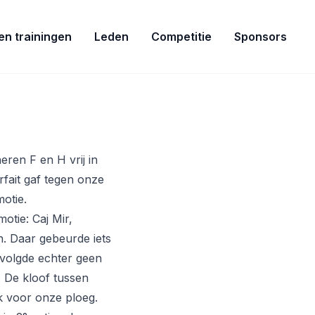
ven trainingen
Leden
Competitie
Sponsors
eren F en H vrij in
rfait gaf tegen onze
otie.
otie: Caj Mir,
n. Daar gebeurde iets
 volgde echter geen
. De kloof tussen
k voor onze ploeg.