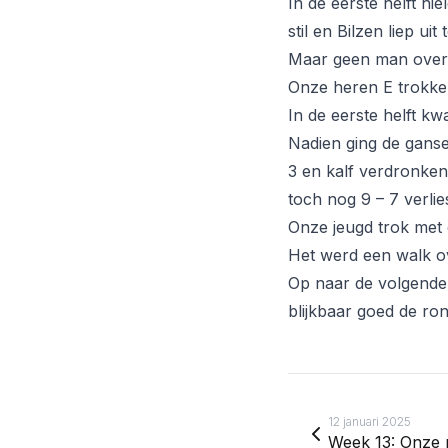
In de eerste helft hi
stil en Bilzen liep u
Maar geen man overbo
Onze heren E trokken
In de eerste helft kw
Nadien ging de ganse
3 en kalf verdronken
toch nog 9 – 7 verlie
Onze jeugd trok met 
Het werd een walk ov
Op naar de volgende 
blijkbaar goed de ro
12 januari 2025
Week 13: Onze 