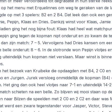
min of meer veroordeeld tot degradatie in hun sterke reeks 
 op het menu met Erquelinnes om weg te geraken van de la
de op met 3 spelers: B2 en 2 B4. Dat leek dan ook een ge
ie, Pepijn, Klaas en Dries. Dankzij winst voor Klaas, Jamie
Nadien ging het nog bijna fout: Klaas had heel wat matchpu
Pepijn ging tegen de kopman nipt onderuit en zo kwam de 
dan zijn match: 7 – 5. Vervolgens had Dries kansen om ee
 belle onderuit: 8 – 6. In de slotronde won Pepijn vlotjes
uiteindelijk hun kopman niet verslaan. Maar winst is binne
s.
 het bezoek van Kruibeke die opdaagden met B4, 2 C0 en 
no en Jurgen. Jurek versloeg onmiddellijk de kopman (B4)
. Het ging dan ook heel vlotjes naar 7-1 en uiteindelijk 14-
atch schieten na een belle. Zo blijven wij mooi staan op de
n naar Bilzen die speelden met 2 C0 en 2 C2 en daar wa
 Dat werd een zware tegenstander voor Jasper, Victor, Stev