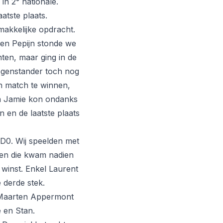
in 2° nationale.
atste plaats.
makkelijke opdracht.
 en Pepijn stonde we
nten, maar ging in de
tegenstander toch nog
n match te winnen,
 en Jamie kon ondanks
n en de laatste plaats
D0. Wij speelden met
 en die kwam nadien
2 winst. Enkel Laurent
 derde stek.
s Maarten Appermont
e en Stan.