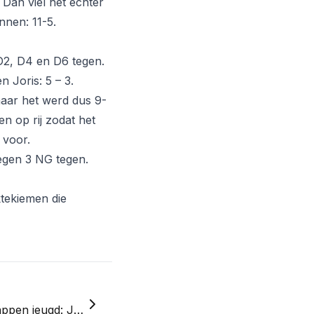
 Dan viel het echter
nnen: 11-5.
D2, D4 en D6 tegen.
 Joris: 5 – 3.
maar het werd dus 9-
 op rij zodat het
 voor.
egen 3 NG tegen.
ktekiemen die
Limburgse kampioenschappen jeugd: Jong schulen in actie!