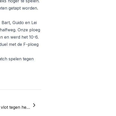
eks hoger te spelen.
oeten getapt worden.
Bart, Guido en Lei
2 halfweg. Onze ploeg
n en werd het 10-6.
duel met de F-ploeg
atch spelen tegen
Week 5: Heren D winnen vlot tegen hekkensluiter Dilsen