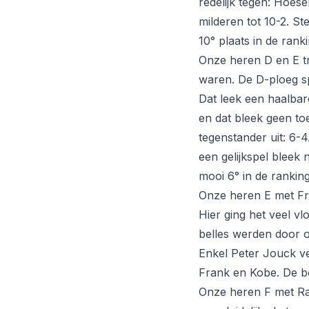
redelijk tegen: Hoesel
milderen tot 10-2. St
10° plaats in de ran
Onze heren D en E tr
waren. De D-ploeg sp
Dat leek een haalbar
en dat bleek geen toe
tegenstander uit: 6-4
een gelijkspel bleek
mooi 6° in de ranking
Onze heren E met Fr
Hier ging het veel vlo
belles werden door o
Enkel Peter Jouck ve
Frank en Kobe. De be
Onze heren F met Raf