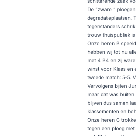
schitterende zaak vo
De “zware “ ploegen
degradatieplaatsen. T
tegenstanders schri
trouw thuispubliek is
Onze heren B speelde
hebben wij tot nu al
met 4 B4 en zij war
winst voor Klaas en 
tweede match: 5-5. Ve
Vervolgens bijten Ju
maar dat was buiten 
blijven dus samen laat
klassementen en beho
Onze heren C trokke
tegen een ploeg met 