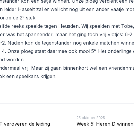
genstander kon één setje winnen. Onze ploeg verdient een re
 leider Hasselt zal er wellicht nog uit een ander vaatje m
oi op de 2° stek.
lfde reeks speelde tegen Heusden. Wij speelden met Tobe, 
er was het spannender, maar het ging toch vrij vlotjes: 6-
-2. Nadien kon de tegenstander nog enkele matchen winne
 4. Onze ploeg staat daarmee ook mooi 5°. Het onderlinge 
nd worden.
dermaal vrij. Maar zij gaan binnenkort wel een vriendenm
ok een speelkans krijgen.
25 oktober 2025
 veroveren de leiding