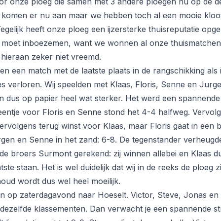
or onze ploeg die samen met 3 andere ploegen nu op de de
 komen er nu aan maar we hebben toch al een mooie kloo
egelijk heeft onze ploeg een ijzersterke thuisreputatie op
k moet inboezemen, want we wonnen al onze thuismatchen
 hieraan zeker niet vreemd.
n een match met de laatste plaats in de rangschikking als i
les verloren. Wij speelden met Klaas, Floris, Senne en Jurg
en dus op papier heel wat sterker. Het werd een spannend
eentje voor Floris en Senne stond het 4-4 halfweg. Vervolg
rvolgens terug winst voor Klaas, maar Floris gaat in een be
rgen en Senne in het zand: 6-8. De tegenstander verheugde
de broers Surmont gerekend: zij winnen allebei en Klaas d
ste staan. Het is wel duidelijk dat wij in de reeks de ploeg z
ud wordt dus wel heel moeilijk.
n op zaterdagavond naar Hoeselt. Victor, Steve, Jonas e
dezelfde klassementen. Dan verwacht je een spannende stri