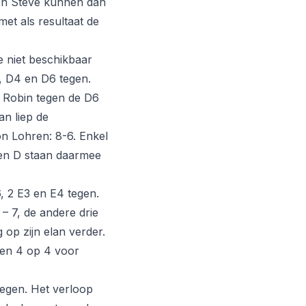
or en Steve kunnen dan
met als resultaat de
 niet beschikbaar
, D4 en D6 tegen.
n Robin tegen de D6
an liep de
won Lohren: 8-6. Enkel
ren D staan daarmee
 2 E3 en E4 tegen.
 – 7, de andere drie
op zijn elan verder.
 en 4 op 4 voor
egen. Het verloop