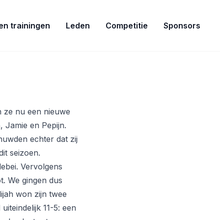
ven trainingen
Leden
Competitie
Sponsors
en ze nu een nieuwe
, Jamie en Pepijn.
uwden echter dat zij
dit seizoen.
lebei. Vervolgens
ot. We gingen dus
ijah won zijn twee
teindelijk 11-5: een