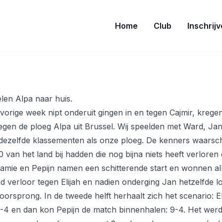
Home
Club
Inschrij
len Alpa naar huis.
orige week nipt onderuit gingen in en tegen Cajmir, kreg
egen de ploeg Alpa uit Brussel. Wij speelden met Ward, Jan
dezelfde klassementen als onze ploeg. De kenners waarsch
0 van het land bij hadden die nog bijna niets heeft verloren 
 Jamie en Pepijn namen een schitterende start en wonnen al
verloor tegen Elijah en nadien onderging Jan hetzelfde l
orsprong. In de tweede helft herhaalt zich het scenario: El
4 en dan kon Pepijn de match binnenhalen: 9-4. Het werd ui