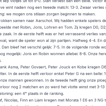
t liep vlotjes uit tot 9-0. Stan verliest dan een belle. Vict
eve wint nadien nog een tweede match: 13-3. Zwaar verlies 
king: we mogen ons stilaan zorgen beginnen te maken.
okken samen naar Aarschot. Wij hadden enkele spelers die
eelde met Robin, Joris, Lohren en Tom. Zij kregen D0, D2
e zaak. In de eerste helft was er het verrassend verlies va
val, want die speler won al zijn partijen. Halfweg 4-4. En d
. Dan bleef het verschil gelijk: 7-5. In de volgende ronde 
 nog mogelijk: Joris en Robin wonnen allebei: 8-8. Onze he
.
ank Asma, Peter Govaert, Peter Jouck en Kobe kregen D6,
tter. In de eerste helft verloor enkel Peter G na een belle: 1
nze mannen gewonnen. In de tweede helft ging onze ploeg 
rloor nog 2 matchen en zo werd het vlotte winst met 3-13
loning: een 4° plaats in de ranking.
, Nicolas, Finn en Liam kregen met Morata 1 E6 en 3 NG t