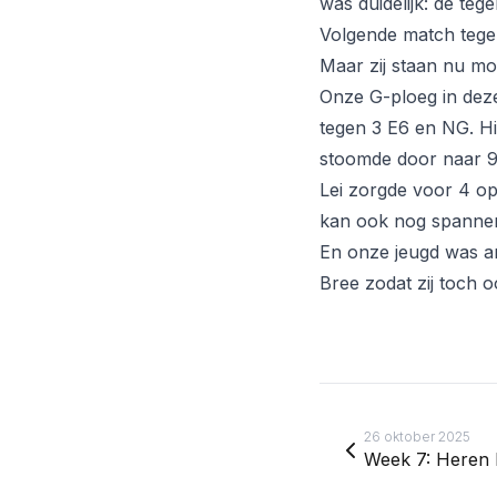
was duidelijk: de te
Volgende match tegen
Maar zij staan nu mo
Onze G-ploeg in deze
tegen 3 E6 en NG. Hi
stoomde door naar 9
Lei zorgde voor 4 op
kan ook nog spanne
En onze jeugd was an
Bree zodat zij toch o
26 oktober 2025
Week 7: Heren F