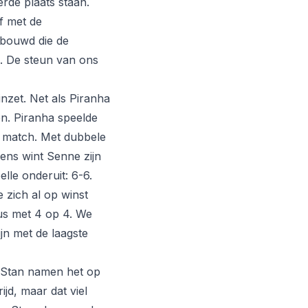
rde plaats staan.
f met de
gebouwd die de
. De steun van ons
nzet. Net als Piranha
en. Piranha speelde
e match. Met dubbele
ens wint Senne zijn
lle onderuit: 6-6.
 zich al op winst
us met 4 op 4. We
ijn met de laagste
n Stan namen het op
jd, maar dat viel