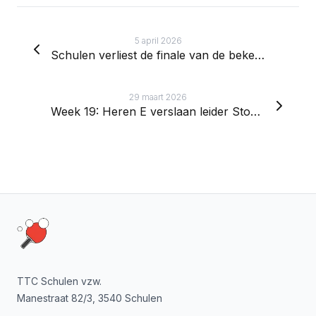
5 april 2026
Schulen verliest de finale van de beker van Limburg
29 maart 2026
Week 19: Heren E verslaan leider Stokrooie bijna
Footer
TTC Schulen vzw.
Manestraat 82/3, 3540 Schulen