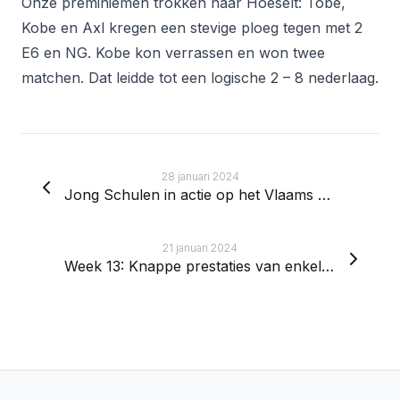
Onze preminiemen trokken naar Hoeselt: Tobe,
Kobe en Axl kregen een stevige ploeg tegen met 2
E6 en NG. Kobe kon verrassen en won twee
matchen. Dat leidde tot een logische 2 – 8 nederlaag.
28 januari 2024
Jong Schulen in actie op het Vlaams Jeugdcriterium
21 januari 2024
Week 13: Knappe prestaties van enkele ploegen
Footer