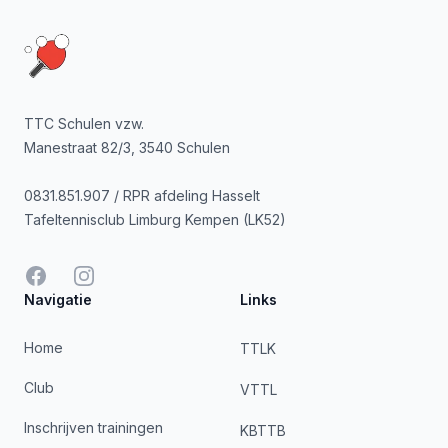
Footer
TTC Schulen vzw.
Manestraat 82/3, 3540 Schulen
0831.851.907 / RPR afdeling Hasselt
Tafeltennisclub Limburg Kempen (LK52)
Facebook
Instagram
Navigatie
Links
Home
TTLK
Club
VTTL
Inschrijven trainingen
KBTTB