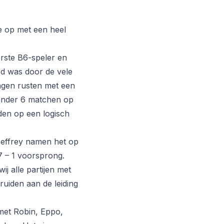
e op met een heel
erste B6-speler en
erd was door de vele
ngen rusten met een
tander 6 matchen op
gden op een logisch
Jeffrey namen het op
7 – 1 voorsprong.
j alle partijen met
ruiden aan de leiding
 met Robin, Eppo,