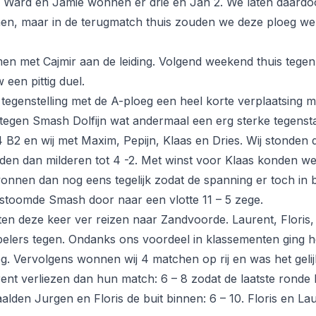
 – 8. Ward en Jamie wonnen er drie en Jan 2. We laten daard
men, maar in de terugmatch thuis zouden we deze ploeg w
n met Cajmir aan de leiding. Volgend weekend thuis tegen 
een pittig duel.
tegenstelling met de A-ploeg een heel korte verplaatsing
tegen Smash Dolfijn wat andermaal een erg sterke tegenst
B2 en wij met Maxim, Pepijn, Klaas en Dries. Wij stonden di
en dan milderen tot 4 -2. Met winst voor Klaas konden we
onnen dan nog eens tegelijk zodat de spanning er toch in b
stoomde Smash door naar een vlotte 11 – 5 zege.
n deze keer ver reizen naar Zandvoorde. Laurent, Floris
elers tegen. Ondanks ons voordeel in klassementen ging het
eg. Vervolgens wonnen wij 4 matchen op rij en was het geli
ent verliezen dan hun match: 6 – 8 zodat de laatste ronde 
alden Jurgen en Floris de buit binnen: 6 – 10. Floris en L