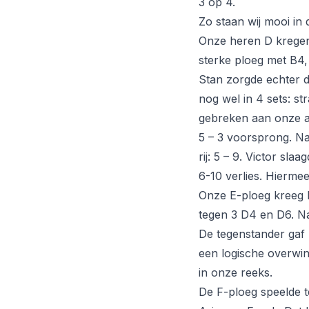
3 op 4.
Zo staan wij mooi in 
Onze heren D kregen
sterke ploeg met B4,
Stan zorgde echter di
nog wel in 4 sets: st
gebreken aan onze ac
5 – 3 voorsprong. N
rij: 5 – 9. Victor s
6-10 verlies. Hierme
Onze E-ploeg kreeg 
tegen 3 D4 en D6. Na
De tegenstander gaf 
een logische overwin
in onze reeks.
De F-ploeg speelde t