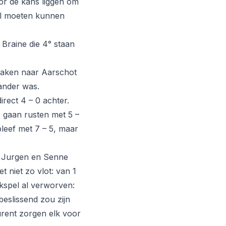
oor de kans liggen om
el moeten kunnen
Braine die 4° staan
 maken naar Aarschot
ander was.
rect 4 – 0 achter.
 gaan rusten met 5 –
leef met 7 – 5, maar
, Jurgen en Senne
 niet zo vlot: van 1
jkspel al verworven:
beslissend zou zijn
aurent zorgen elk voor