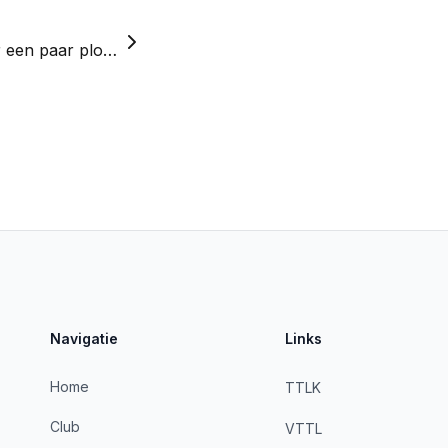
Week 4: Nipt verlies voor een paar ploegen
Navigatie
Links
Home
TTLK
Club
VTTL