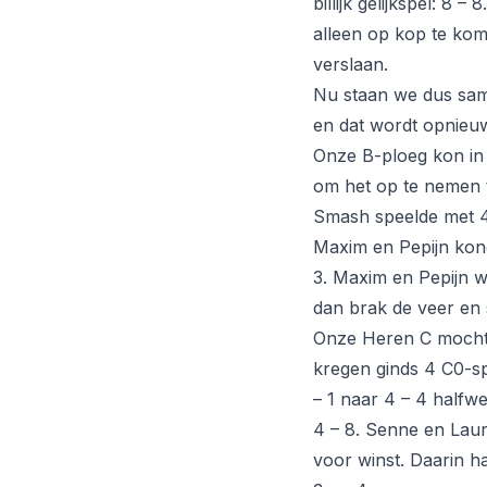
billijk gelijkspel: 8
alleen op kop te ko
verslaan.
Nu staan we dus same
en dat wordt opnieuw 
Onze B-ploeg kon in 
om het op te nemen 
Smash speelde met 4 
Maxim en Pepijn kond
3. Maxim en Pepijn w
dan brak de veer en 
Onze Heren C mochte
kregen ginds 4 C0-sp
– 1 naar 4 – 4 halfw
4 – 8. Senne en Laur
voor winst. Daarin ha