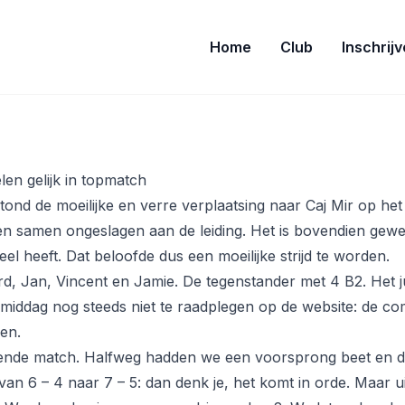
Home
Club
Inschrij
en gelijk in topmatch
ond de moeilijke en verre verplaatsing naar Caj Mir op he
n samen ongeslagen aan de leiding. Het is bovendien gewe
eel heeft. Dat beloofde dus een moeilijke strijd te worden.
d, Jan, Vincent en Jamie. De tegenstander met 4 B2. Het j
iddag nog steeds niet te raadplegen op de website: de com
en.
ende match. Halfweg hadden we een voorsprong beet en d
an 6 – 4 naar 7 – 5: dan denk je, het komt in orde. Maar ui