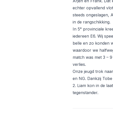
Arjen en Frank. Dat 
echter opvallend vlot
steeds ongeslagen, A
in de rangschikking.
In 5° provinciale kr
iedereen E6. Wij spe
belle en zo konden w
waardoor we halfweg a
match was met 3 – 9 
verlies.
Onze jeugd trok naar
en NG. Dankzij Tobe e
2. Liam kon in de laa
tegenstander.