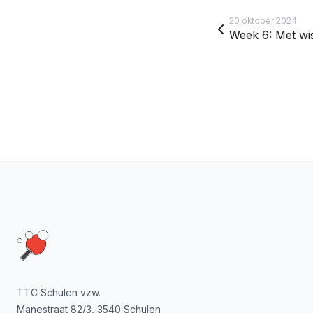
20 oktober 2024
Week 6: Met wi
Footer
TTC Schulen vzw.
Manestraat 82/3, 3540 Schulen