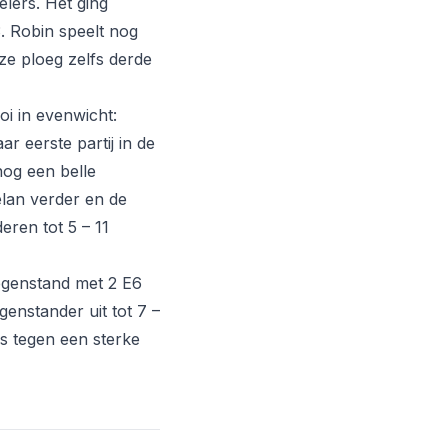
lers. Het ging
3. Robin speelt nog
ze ploeg zelfs derde
oi in evenwicht:
r eerste partij in de
nog een belle
elan verder en de
eren tot 5 – 11
tegenstand met 2 E6
genstander uit tot 7 –
es tegen een sterke