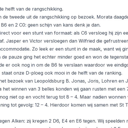
de helft van de rangschikking.
 de tweede uit de rangschikking op bezoek. Morata daagd
 B6 en 2 C0: geen schijn van kans denk je dan.
rect voor een stunt van formaat: als C6 versloeg hij zijn e
raf. Jasper en Victor versloegen dan Wilfried die gefrustre
commodatie. Zo leek er een stunt in de maak, want wij gi
a de pauze ging het echter minder goed en won de tegens
laagde er ook nog in om de B6 te verslaan waardoor we eindi
e staat onze D-ploeg ook mooi in de helft van de ranking.
het bezoek van Leopoldsburg B. Jonas, Joris, Lohren en 
 het winnen van 3 belles konden wij gaan rusten met een 
nog niet op en vocht terug tot 8 – 4. Maar nadien wonnen wi
ning tot gevolg: 12 – 4. Hierdoor komen wij samen met St T
egen Alken: zij kregen 2 D6, E4 en E6 tegen. Wij speelden