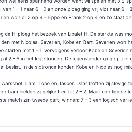
kon wel eens spannend worden want wij spelen met 3 E-spe
: van 1 – 1 naar 6 – 2 en onze ploeg ging vrij vlot naar 9 – 
rjen won er 3 op 4 – Eppo en Frank 2 op 4 en zo staat on
eeg de H-ploeg het bezoek van Lipalet H. De sterkte was mo
elden met Nicolas, Severien, Kobe en Bart. Severien won haa
e starten met 1 – 1. Vervolgens verloor Kobe en Severien 
l 2 – 6 in het krijt stonden. De tegenstander ging op zijn 
al beslist. In de slotronde konden Kobe en Nicolas nog mild
 Aarschot. Liam, Tobe en Jasper. Daar troffen zij stevige 
n Liam hielden zij gelijke tred tot 2 – 2. Maar dan liep de te
tste match zijn tweede partij winnen: 7 – 3 een logisch verli