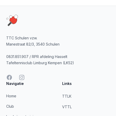
Footer
TTC Schulen vzw.
Manestraat 82/3, 3540 Schulen
0831.851.907 / RPR afdeling Hasselt
Tafeltennisclub Limburg Kempen (LK52)
Facebook
Instagram
Navigatie
Links
Home
TTLK
Club
VTTL