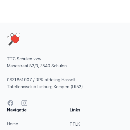
Footer
TTC Schulen vzw.
Manestraat 82/3, 3540 Schulen
0831.851.907 / RPR afdeling Hasselt
Tafeltennisclub Limburg Kempen (LK52)
Facebook
Instagram
Navigatie
Links
Home
TTLK